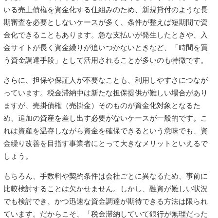
いる売上債権を資金化する仕組みのため、新規貸付のような長
期審査を必要としないケースが多く、条件が整えば短期間で資
金化できることもあります。急な支払いが発生したときや、入
金サイトが長く資金繰りが追いつかないときなど、「時間を買
う資金調達手段」として活用されることが多いのも特徴です。
さらに、担保や保証人が不要なことも、利用しやすさにつなが
っています。税金滞納中は新たな担保提供が難しい場合があり
ますが、売掛債権（売掛金）そのものが資金化対象となるた
め、追加の資産を差し出す必要がないケースが一般的です。こ
れは資産を温存しながら資金を確保できるという意味でも、資
金繰り改善を目指す事業者にとって大きなメリットといえるで
しょう。
もちろん、手数料や契約条件は会社ごとに異なるため、事前に
比較検討することは欠かせません。しかし、融資が難しい状況
でも検討でき、かつ迅速な資金調達が期待できる方法は限られ
ています。だからこそ、「税金滞納していて銀行が無理だった