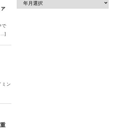
ァ
中で
…]
イミン
重