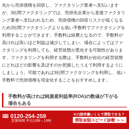
先から売掛債権を回収し、ファクタリング業者へ支払います
が、3社間ファクタリングでは、売掛先企業から直接ファクタリ
ング業者へ支払われるため、売掛債権の回収リスクが低くなる
ため2社間ファクタリングよりも低い手数料でファクタリングを
利用することができます。手数料は経費となるので、手数料が
高ければ高いほど利益は減少してしまい、場合によってはファ
クタリングを利用しても、経営状態が悪化する可能性がありま
す。ファクタリングを利用する際は、手数料が自社の経営状態
にどれほどの影響を及ぼすのか把握したうえで利用するように
しましょう。可能であれば3社間ファクタリングを利用し、低い
手数料で売掛債権を現金化することをおすすめします。
手数料が高ければ純資産利益率(ROA)の数値が下がる
場合もある
その請求書いくらで買取できる？
0120-254-259
ファクタリングを利用するうえでの手数料は、利益を減らして
買取金額スピード診断 ＞＞
営業時間 平日10時～19時
しまうため純資産利益率(ROA)の他にも利益に関わりのある財務