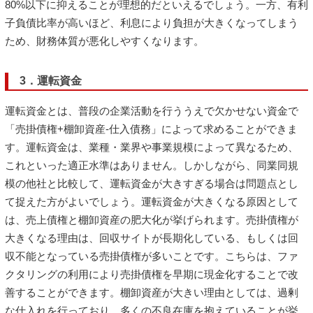
80%以下に抑えることが理想的だといえるでしょう。一方、有利
子負債比率が高いほど、利息により負担が大きくなってしまう
ため、財務体質が悪化しやすくなります。
3．運転資金
運転資金とは、普段の企業活動を行ううえで欠かせない資金で
「売掛債権+棚卸資産-仕入債務」によって求めることができま
す。運転資金は、業種・業界や事業規模によって異なるため、
これといった適正水準はありません。しかしながら、同業同規
模の他社と比較して、運転資金が大きすぎる場合は問題点とし
て捉えた方がよいでしょう。運転資金が大きくなる原因として
は、売上債権と棚卸資産の肥大化が挙げられます。売掛債権が
大きくなる理由は、回収サイトが長期化している、もしくは回
収不能となっている売掛債権が多いことです。こちらは、ファ
クタリングの利用により売掛債権を早期に現金化することで改
善することができます。棚卸資産が大きい理由としては、過剰
な仕入れを行っており、多くの不良在庫を抱えていることが挙