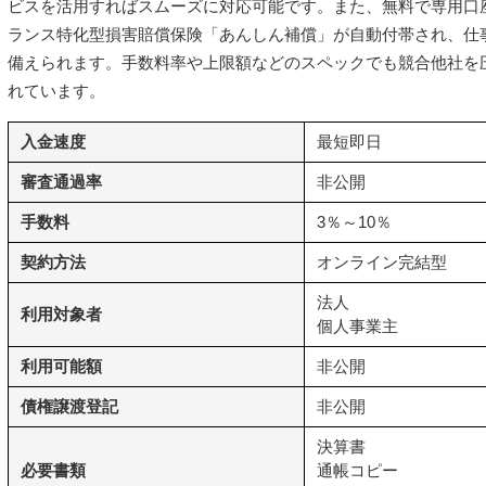
ビスを活用すればスムーズに対応可能です。また、無料で専用口
ランス特化型損害賠償保険「あんしん補償」が自動付帯され、仕
備えられます。手数料率や上限額などのスペックでも競合他社を
れています。
入金速度
最短即日
審査通過率
非公開
手数料
3％～10％
契約方法
オンライン完結型
法人
利用対象者
個人事業主
利用可能額
非公開
債権譲渡登記
非公開
決算書
必要書類
通帳コピー