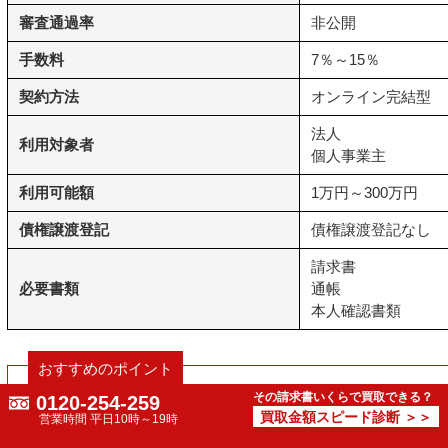
審査通過率
非公開
手数料
7％～15％
契約方法
オンライン完結型
法人
利用対象者
個人事業主
利用可能額
1万円～300万円
債権譲渡登記
債権譲渡登記なし
請求書
必要書類
通帳
本人確認書類
おすすめのポイント
その請求書いくらで買取できる？
0120-254-259
買取金額スピード診断 ＞＞
・需要大！土日祝日対応で最短60分で入金
営業時間 平日10時～19時