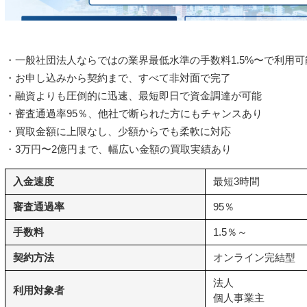
・一般社団法人ならではの業界最低水準の手数料1.5%〜で利用可
・お申し込みから契約まで、すべて非対面で完了
・融資よりも圧倒的に迅速、最短即日で資金調達が可能
・審査通過率95％、他社で断られた方にもチャンスあり
・買取金額に上限なし、少額からでも柔軟に対応
・3万円〜2億円まで、幅広い金額の買取実績あり
入金速度
最短3時間
審査通過率
95％
手数料
1.5％～
契約方法
オンライン完結型
法人
利用対象者
個人事業主