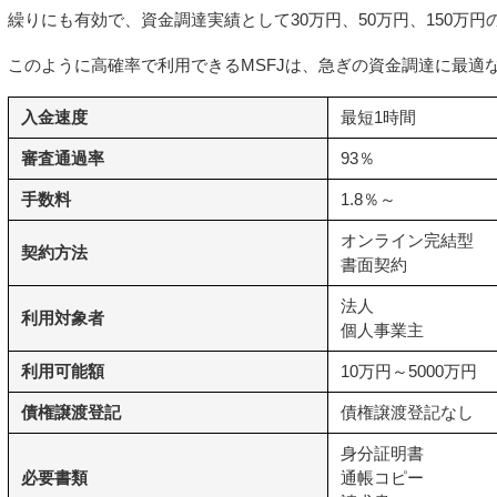
繰りにも有効で、資金調達実績として30万円、50万円、150万
このように高確率で利用できるMSFJは、急ぎの資金調達に最適
入金速度
最短1時間
審査通過率
93％
手数料
1.8％～
オンライン完結型
契約方法
書面契約
法人
利用対象者
個人事業主
利用可能額
10万円～5000万円
債権譲渡登記
債権譲渡登記なし
身分証明書
必要書類
通帳コピー