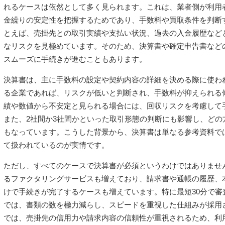
れるケースは依然として多く見られます。これは、業者側が利用
金繰りの安定性を把握するためであり、手数料や買取条件を判断
とえば、売掛先との取引実績や支払い状況、過去の入金履歴など
なリスクを見極めています。そのため、決算書や確定申告書など
スムーズに手続きが進むこともあります。
決算書は、主に手数料の設定や契約内容の詳細を決める際に使わ
る企業であれば、リスクが低いと判断され、手数料が抑えられる
績や数値から不安定と見られる場合には、回収リスクを考慮して
また、2社間か3社間かといった取引形態の判断にも影響し、どの
もなっています。こうした背景から、決算書は単なる参考資料で
て扱われているのが実情です。
ただし、すべてのケースで決算書が必須というわけではありませ
るファクタリングサービスも増えており、請求書や通帳の履歴、
けで手続きが完了するケースも増えています。特に最短30分で審
では、書類の数を極力減らし、スピードを重視した仕組みが採用
では、売掛先の信用力や請求内容の信頼性が重視されるため、利