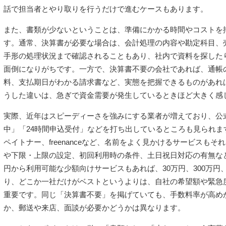
話で担当者とやり取りを行うだけで進むケースもあります。
また、書類が少ないということは、準備にかかる時間やコストを
す。通常、決算書が必要な場合は、会計処理の内容や勘定科目、
手形の処理状況まで確認されることもあり、社内で資料を探した
面倒になりがちです。一方で、決算書不要の会社であれば、通帳
料、支払期日がわかる請求書など、実態を把握できるものがあれ
うした違いは、急ぎで資金需要が発生しているときほど大きく感
実際、近年はスピーディーさを強みにする業者が増えており、公
中」「24時間申込受付」などを打ち出しているところも見られま
ペイトナー、freenanceなど、名前をよく見かけるサービスも
や下限・上限の設定、初回利用時の条件、土日祝日対応の有無な
円から利用可能な少額向けサービスもあれば、30万円、300万円
り、どこか一社だけがベストというよりは、自社の希望額や緊急
重要です。同じ「決算書不要」を掲げていても、手数料率が高め
か、郵送や来店、面談が必要かどうかは異なります。