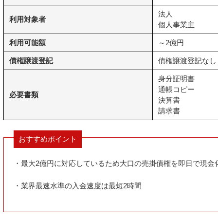
法人
利用対象者
個人事業主
利用可能額
～2億円
債権譲渡登記
債権譲渡登記なし
身分証明書
通帳コピー
必要書類
決算書
請求書
おすすめポイント
・最大2億円に対応しているため大口の売掛債権を即日で現金
・業界最速水準の入金速度は最短2時間