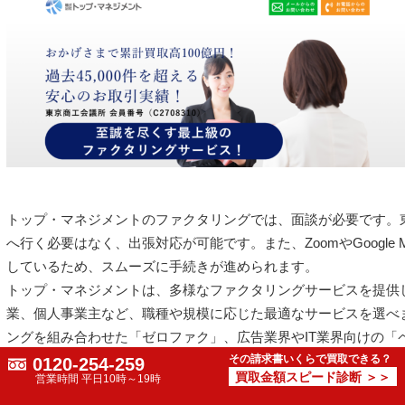
トップ・マネジメントのファクタリングでは、面談が必要です。
へ行く必要はなく、出張対応が可能です。また、ZoomやGoogle
しているため、スムーズに手続きが進められます。
トップ・マネジメントは、多様なファクタリングサービスを提供
業、個人事業主など、職種や規模に応じた最適なサービスを選べ
ングを組み合わせた「ゼロファク」、広告業界やIT業界向けの「
その請求書いくらで買取できる？
用する「電ふぁく」など、他社にはない独自のサービスも充実し
0120-254-259
買取金額スピード診断 ＞＞
営業時間 平日10時～19時
入金速度
最短60分