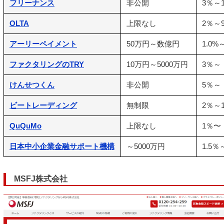
フリーナンス
非公開
3％～
OLTA
上限なし
2％～
アーリーペイメント
50万円～数億円
1.0%
ファクタリングのTRY
10万円～5000万円
3％～
けんせつくん
非公開
5％～
ビートレーディング
無制限
2％～
QuQuMo
上限なし
1％〜
日本中小企業金融サポート機構
～5000万円
1.5％
MSFJ株式会社