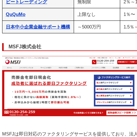
ビートレーディング
無制限
2％～
QuQuMo
上限なし
1％〜
日本中小企業金融サポート機構
～5000万円
1.5％
MSFJ株式会社
MSFJは即日対応のファクタリングサービスを提供しており、法