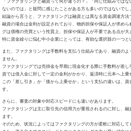
「ファクタリングと融資って何が違うの？」「同じ仕組みではな
ないのでは」と疑問に感じたことがある方も多いのではないでし
結論から言うと、ファクタリングは融資とは異なる資金調達方法
融資の場合は金利が設定されており、物的担保や保証人が求めら
グは債権の売買という性質上、担保や保証人が不要である点が大
特に資金繰りに悩む中小企業にとっては、有効な選択肢の一つと
また、ファクタリングは手数料を支払う仕組みであり、融資のよ
ません。
ファクタリングでは売掛金を早期に現金化する際に手数料が差し
資では借入金に対して一定の金利がかかり、返済時に元本へ上乗
この「差し引き」か「後から上乗せか」という支払の違いは、資
す。
さらに、審査の対象や対応スピードにも違いがあります。
ファクタリングは主に取引先の信用力が重視されるのに対し、融
ます。
そのため、状況によってはファクタリングの方が柔軟に対応して