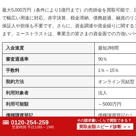
最大5,000万円（条件により1億円まで）の売掛金を買取可能で
で幅広い用途に対応。赤字決算、税金滞納、債務超過、融資のリ
保証人や担保も不要です。さらに、資金調達や資金繰りに関する
ます。エーストラストは、事業主の皆さまの資金面での力強いパ
入金速度
最短2時間
審査通過率
90％
手数料
1％～15％
契約方法
オンライン完結型
利用対象者
法人
利用可能額
～5000万円
債権譲渡登記
債権譲渡登記なし
その請求書いくらで買取できる？
0120-254-259
身分証明書
買取金額スピード診断 ＞＞
営業時間 平日10時～19時
必要書類
通帳コピー