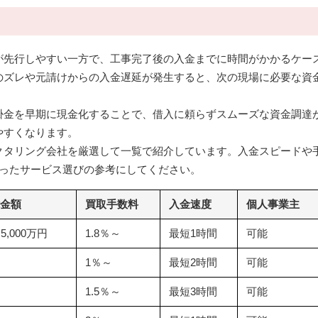
が先行しやすい一方で、工事完了後の入金までに時間がかかるケー
のズレや元請けからの入金遅延が発生すると、次の現場に必要な資
掛金を早期に現金化することで、借入に頼らずスムーズな資金調達
やすくなります。
クタリング会社を厳選して一覧で紹介しています。入金スピードや
合ったサービス選びの参考にしてください。
金額
買取手数料
入金速度
個人事業主
5,000万円
1.8％～
最短1時間
可能
1％～
最短2時間
可能
1.5％～
最短3時間
可能