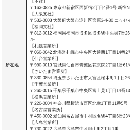
【本社】
〒163-0825 東京都新宿区西新宿2丁目4番1号 新宿N
【大阪支社】
〒532-0003 大阪府大阪市淀川区宮原3-4-30 ニッ
【福岡支社】
〒812-0012 福岡県福岡市博多区博多駅中央街7番
7F
【札幌営業所】
〒060-0042 北海道札幌市中央区大通西1丁目14番2号
【仙台営業所】
所在地
〒980-0013 宮城県仙台市青葉区花京院2丁目1番61
【さいたま営業所】
〒330-0854 埼玉県さいたま市大宮区桜木町1丁目26
【千葉営業所】
〒260-0015 千葉県千葉市中央区富士見1丁目14番1
【横浜営業所】
〒220-0004 神奈川県横浜市西区北幸1丁目11番5号
【名古屋営業所】
〒450-0002 愛知県名古屋市中村区名駅4丁目6番2
【広島営業所】
〒730-0022 広島県広島市中区銀山町3丁目1番