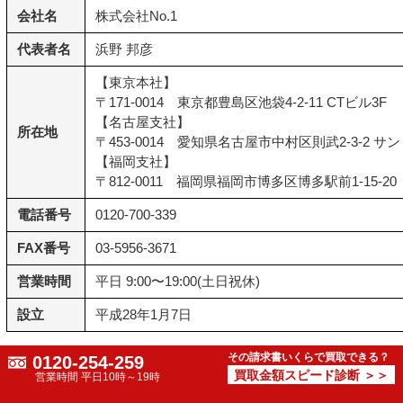
会社名
株式会社No.1
代表者名
浜野 邦彦
【東京本社】
〒171-0014 東京都豊島区池袋4-2-11 CTビル3F
【名古屋支社】
所在地
〒453-0014 愛知県名古屋市中村区則武2-3-2 
【福岡支社】
〒812-0011 福岡県福岡市博多区博多駅前1-15-2
電話番号
0120-700-339
FAX番号
03-5956-3671
営業時間
平日 9:00〜19:00(土日祝休)
設立
平成28年1月7日
その請求書いくらで買取できる？
0120-254-259
トップ・マネジメント
買取金額スピード診断 ＞＞
営業時間 平日10時～19時