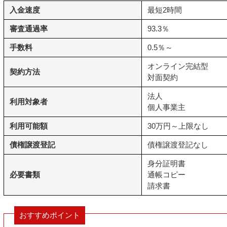
入金速度
最短2時間
審査通過率
93.3％
手数料
0.5％～
オンライン完結型
契約方法
対面契約
法人
利用対象者
個人事業主
利用可能額
30万円～上限なし
債権譲渡登記
債権譲渡登記なし
身分証明書
必要書類
通帳コピー
請求書
おすすめポイント