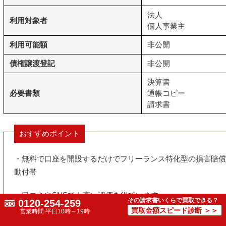
法人
利用対象者
個人事業主
利用可能額
非公開
債権譲渡登記
非公開
決算書
必要書類
通帳コピー
請求書
おすすめポイント
・無料で口座を開設するだけでフリーランス特化型の損害賠償
動付帯
・口コミやSNSでも高い評価を得ています
その請求書いくらで買取できる？
0120-254-259
買取金額スピード診断 ＞＞
営業時間 平日10時～19時