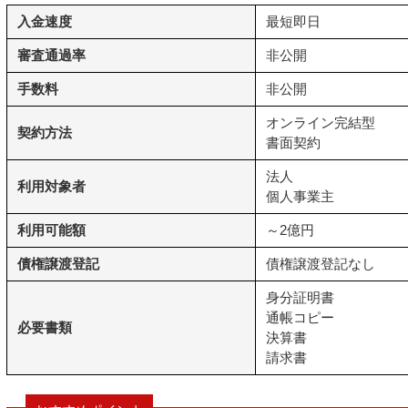
入金速度
最短即日
審査通過率
非公開
手数料
非公開
オンライン完結型
契約方法
書面契約
法人
利用対象者
個人事業主
利用可能額
～2億円
債権譲渡登記
債権譲渡登記なし
身分証明書
通帳コピー
必要書類
決算書
請求書