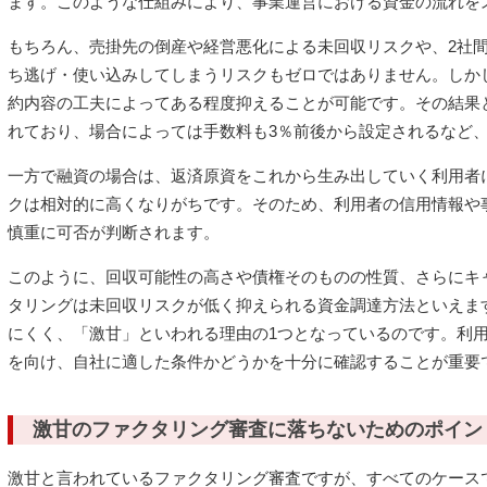
ます。このような仕組みにより、事業運営における資金の流れを
もちろん、売掛先の倒産や経営悪化による未回収リスクや、2社
ち逃げ・使い込みしてしまうリスクもゼロではありません。しか
約内容の工夫によってある程度抑えることが可能です。その結果
れており、場合によっては手数料も3％前後から設定されるなど
一方で融資の場合は、返済原資をこれから生み出していく利用者
クは相対的に高くなりがちです。そのため、利用者の信用情報や
慎重に可否が判断されます。
このように、回収可能性の高さや債権そのものの性質、さらにキ
タリングは未回収リスクが低く抑えられる資金調達方法といえま
にくく、「激甘」といわれる理由の1つとなっているのです。利
を向け、自社に適した条件かどうかを十分に確認することが重要
激甘のファクタリング審査に落ちないためのポイン
激甘と言われているファクタリング審査ですが、すべてのケース