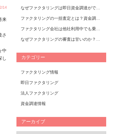
/14
なぜファクタリングは即日資金調達ができるのか｜ファクタリング会社紹介
ファクタリングの一括査定とは？資金調達の流れとおすすめの活用方法を解説｜おすすめのファクタリング会社TOP14比較表
将来
ファクタリング会社は他社利用中でも乗り換えられる？タイミングやメリットについて解説！【おすすめ会社一覧あり】
後さ
なぜファクタリングの審査は甘いのか？審査が甘いファクタリング会社の特徴と審査において重要視されるポイントについて解説！
を中
カテゴリー
探し
ファクタリング情報
即日ファクタリング
法人ファクタリング
資金調達情報
アーカイブ