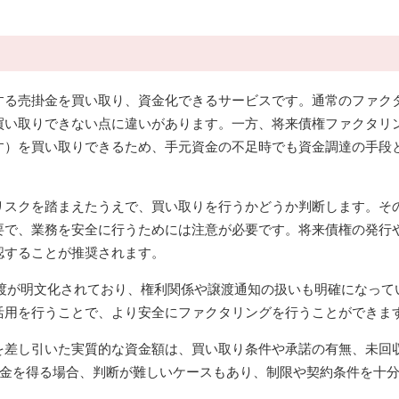
する売掛金を買い取り、資金化できるサービスです。通常のファク
買い取りできない点に違いがあります。一方、将来債権ファクタリ
す）を買い取りできるため、手元資金の不足時でも資金調達の手段
リスクを踏まえたうえで、買い取りを行うかどうか判断します。そ
要で、業務を安全に行うためには注意が必要です。将来債権の発行
認することが推奨されます。
の譲渡が明文化されており、権利関係や譲渡通知の扱いも明確になって
活用を行うことで、より安全にファクタリングを行うことができま
を差し引いた実質的な資金額は、買い取り条件や承諾の有無、未回
資金を得る場合、判断が難しいケースもあり、制限や契約条件を十