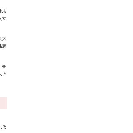
活用
役立
最大
課題
。始
大き
れる