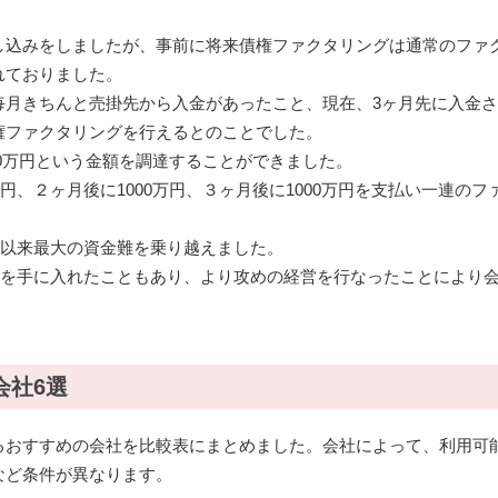
し込みをしましたが、事前に将来債権ファクタリングは通常のファ
れておりました。
毎月きちんと売掛先から入金があったこと、現在、3ヶ月先に入金
権ファクタリングを行えるとのことでした。
00万円という金額を調達することができました。
円、２ヶ月後に1000万円、３ヶ月後に1000万円を支払い一連のフ
立以来最大の資金難を乗り越えました。
ドを手に入れたこともあり、より攻めの経営を行なったことにより
会社6選
るおすすめの会社を比較表にまとめました。会社によって、利用可
など条件が異なります。