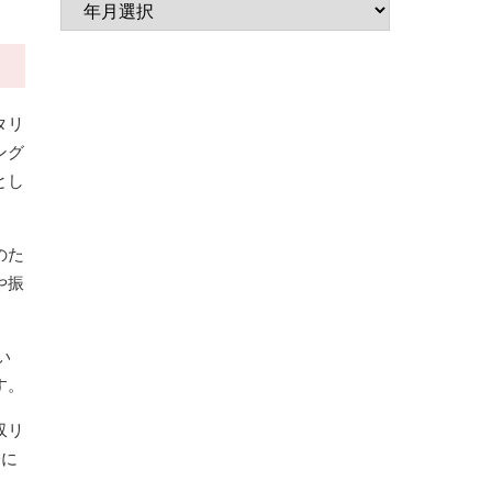
タリ
ング
とし
のた
や振
い
す。
収リ
分に