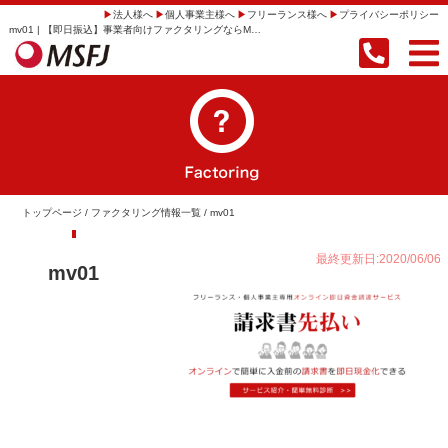
法人様へ
個人事業主様へ
フリーランス様へ
プライバシーポリシー
mv01 | 【即日振込】事業者向けファクタリングならMSFJ株式会社
トップページ
/
ファクタリング情報一覧
/ mv01
最終更新日:2020/06/06
mv01