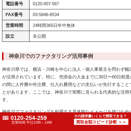
電話番号
0120-007-567
FAX番号
03-5846-8534
営業時間
24時間365日年中無休
設立
非公開
神奈川でのファクタリング活用事例
神奈川県では、横浜・川崎を中心に法人・個人事業主を問わず幅
が活用されています。特に、売掛金の入金までに30日〜60日程
の間に人件費や外注費、仕入れ費用などの支払いが先行すること
とがあります。ここでは、神奈川で実際に見られる代表的な活用
す。
神奈川でファクタリングを利用する具体的なイメージを持つため
その請求書いくらで買取できる？
0120-254-259
していきましょう。
買取金額スピード診断 ＞＞
営業時間 平日10時～19時