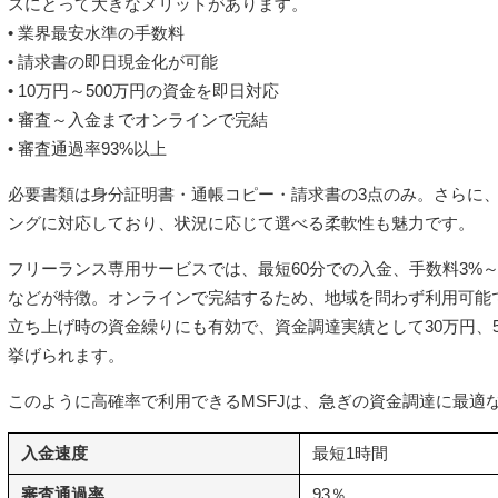
スにとって大きなメリットがあります。
• 業界最安水準の手数料
• 請求書の即日現金化が可能
• 10万円～500万円の資金を即日対応
• 審査～入金までオンラインで完結
• 審査通過率93%以上
必要書類は身分証明書・通帳コピー・請求書の3点のみ。さらに、
ングに対応しており、状況に応じて選べる柔軟性も魅力です。
フリーランス専用サービスでは、最短60分での入金、手数料3%～1
などが特徴。オンラインで完結するため、地域を問わず利用可能
立ち上げ時の資金繰りにも有効で、資金調達実績として30万円、5
挙げられます。
このように高確率で利用できるMSFJは、急ぎの資金調達に最適
入金速度
最短1時間
審査通過率
93％