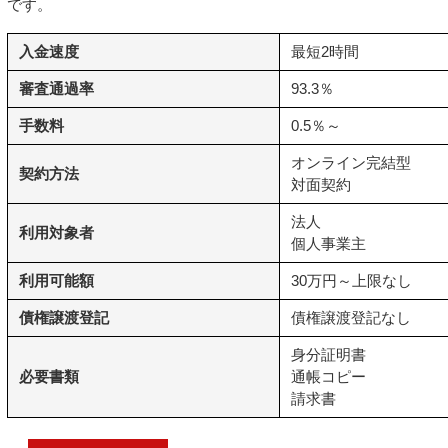
です。
入金速度
最短2時間
審査通過率
93.3％
手数料
0.5％～
オンライン完結型
契約方法
対面契約
法人
利用対象者
個人事業主
利用可能額
30万円～上限なし
債権譲渡登記
債権譲渡登記なし
身分証明書
必要書類
通帳コピー
請求書