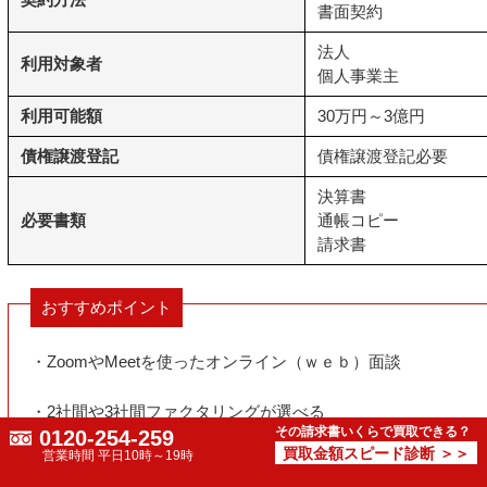
書面契約
法人
利用対象者
個人事業主
利用可能額
30万円～3億円
債権譲渡登記
債権譲渡登記必要
決算書
必要書類
通帳コピー
請求書
おすすめポイント
・ZoomやMeetを使ったオンライン（ｗｅｂ）面談
・2社間や3社間ファクタリングが選べる
その請求書いくらで買取できる？
0120-254-259
買取金額スピード診断 ＞＞
営業時間 平日10時～19時