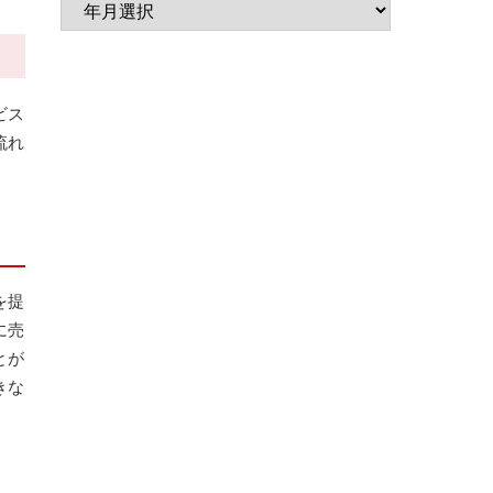
ビス
流れ
を提
に売
とが
きな