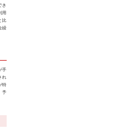
でき
利用
と比
金繰
が手
され
が特
、予