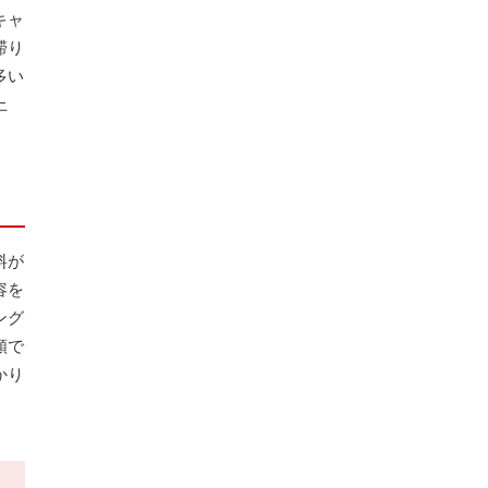
キャ
滞り
多い
上
料が
容を
ング
頼で
かり