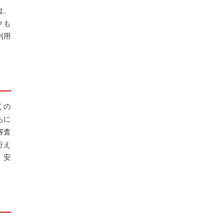
は、
クも
利用
くの
ちに
審査
行え
、安