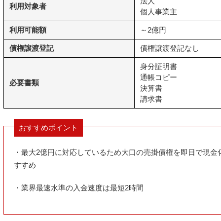
法人
利用対象者
個人事業主
利用可能額
～2億円
債権譲渡登記
債権譲渡登記なし
身分証明書
通帳コピー
必要書類
決算書
請求書
おすすめポイント
・最大2億円に対応しているため大口の売掛債権を即日で現金
すすめ
・業界最速水準の入金速度は最短2時間