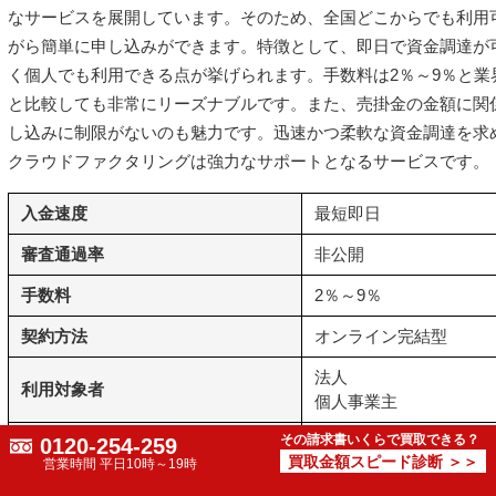
なサービスを展開しています。そのため、全国どこからでも利用
がら簡単に申し込みができます。特徴として、即日で資金調達が
く個人でも利用できる点が挙げられます。手数料は2％～9％と業
と比較しても非常にリーズナブルです。また、売掛金の金額に関
し込みに制限がないのも魅力です。迅速かつ柔軟な資金調達を求め
クラウドファクタリングは強力なサポートとなるサービスです。
入金速度
最短即日
審査通過率
非公開
手数料
2％～9％
契約方法
オンライン完結型
法人
利用対象者
個人事業主
その請求書いくらで買取できる？
利用可能額
上限なし
0120-254-259
買取金額スピード診断 ＞＞
営業時間 平日10時～19時
債権譲渡登記
債権譲渡登記なし