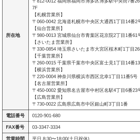
〒812-0012 福岡県福岡市博多区博多駅中央街7番
7F
【札幌営業所】
〒060-0042 北海道札幌市中央区大通西1丁目14番2号
【仙台営業所】
所在地
〒980-0013 宮城県仙台市青葉区花京院2丁目1番61
【さいたま営業所】
〒330-0854 埼玉県さいたま市大宮区桜木町1丁目26
【千葉営業所】
〒260-0015 千葉県千葉市中央区富士見1丁目14番1
【横浜営業所】
〒220-0004 神奈川県横浜市西区北幸1丁目11番5号
【名古屋営業所】
〒450-0002 愛知県名古屋市中村区名駅4丁目6番2
【広島営業所】
〒730-0022 広島県広島市中区銀山町3丁目1番
電話番号
0120-901-680
FAX番号
03-3347-3334
営業時間
平日 8:30〜18:00(土日祝休)