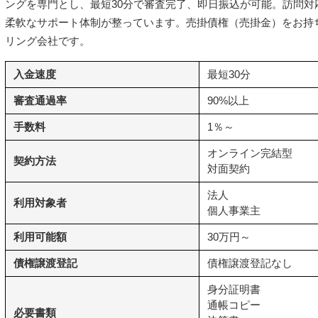
ングを専門とし、最短30分で審査完了、即日振込が可能。訪問対
柔軟なサポート体制が整っています。売掛債権（売掛金）をお持
リング会社です。
入金速度
最短30分
審査通過率
90%以上
手数料
1％～
オンライン完結型
契約方法
対面契約
法人
利用対象者
個人事業主
利用可能額
30万円～
債権譲渡登記
債権譲渡登記なし
身分証明書
通帳コピー
必要書類