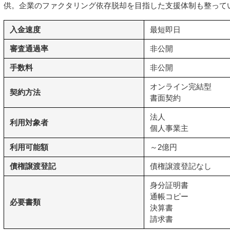
供。企業のファクタリング依存脱却を目指した支援体制も整って
入金速度
最短即日
審査通過率
非公開
手数料
非公開
オンライン完結型
契約方法
書面契約
法人
利用対象者
個人事業主
利用可能額
～2億円
債権譲渡登記
債権譲渡登記なし
身分証明書
通帳コピー
必要書類
決算書
請求書