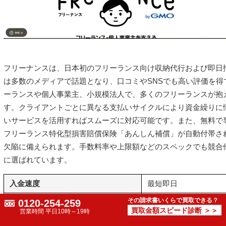
フリーナンスは、日本初のフリーランス向け収納代行および即日払
は多数のメディアで話題となり、口コミやSNSでも高い評価を得
ーランスや個人事業主、小規模法人で、多くのフリーランスが抱
す。クライアントごとに異なる支払いサイクルにより資金繰りに
いサービスを活用すればスムーズに対応可能です。また、無料で
フリーランス特化型損害賠償保険「あんしん補償」が自動付帯さ
欠陥に備えられます。手数料率や上限額などのスペックでも競合
に選ばれています。
入金速度
最短即日
その請求書いくらで買取できる？
0120-254-259
審査通過率
非公開
買取金額スピード診断 ＞＞
営業時間 平日10時～19時
手数料
3％～10％