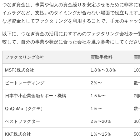
つなぎ資金は、事業や個人の資金繰りを安定させるために非常に
イムラグなど、支払いのタイミングが合わない場面で役立ちます
なぎ資金としてファクタリングを利用することで、手元のキャッ
以下に、つなぎ資金の活用におすすめのファクタリング会社を一
較して、自分の事業や状況に合った会社を選ぶ参考にしてくださ
ファクタリング会社
買取手数料
買
MSFJ株式会社
1.8％〜9.8％
1
ビートレーディング
2％〜
数
日本中小企業金融サポート機構
1.5％〜
制
QuQuMo（ククモ）
1％〜
数
ベストファクター
2％〜20％
3
KKT株式会社
1％〜15％
5