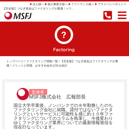
法人様へ
個人事業主様へ
フリーランス様へ
プライバシーポリシー
【完全版】つなぎ資金はファクタリングが最適！メリットと特徴、おすすめ会社12社を紹介 | 【即日振込】事業者向けファクタリングならMSFJ株式会社
トップページ
/
ファクタリング情報一覧
/ 【完全版】つなぎ資金はファクタリングが最
適！メリットと特徴、おすすめ会社12社を紹介
監修者
MSFJ株式会社 広報部長
国立大学卒業後、ノンバンクでの８年勤務したのち
ファクタリング会社に就職。貸付ではないファクタ
リングというサービスに可能性を感じ約１０年ファ
クタリングについてのコラムを執筆し、今後変わり
ゆくファクタリング業界についての最新情報発信を
現在行なっています。