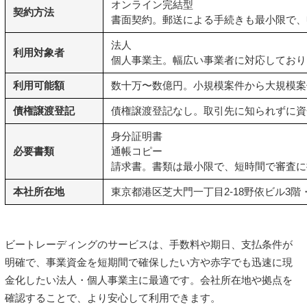
オンライン完結型
契約方法
書面契約
。郵送による手続きも最小限で、
法人
利用対象者
個人事業主
。幅広い事業者に対応しており
利用可能額
数十万〜数億円。小規模案件から大規模案
債権譲渡登記
債権譲渡登記なし。取引先に知られずに資
身分証明書
必要書類
通帳コピー
請求書
。書類は最小限で、短時間で審査に
本社所在地
東京都港区芝大門一丁目2-18野依ビル3階
ビートレーディングのサービスは、手数料や期日、支払条件が
明確で、事業資金を短期間で確保したい方や赤字でも迅速に現
金化したい法人・個人事業主に最適です。会社所在地や拠点を
確認することで、より安心して利用できます。